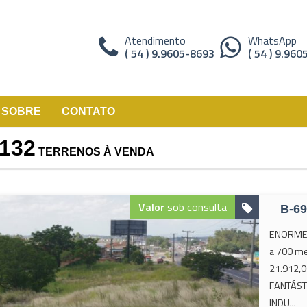
Atendimento
WhatsApp
( 54 ) 9.9605-8693
( 54 ) 9.96
SOBRE
CONTATO
132
TERRENOS À VENDA
Valor
sob consulta
B-6
ENORME T
a 700 me
21.912,0
FANTÁST
INDU...