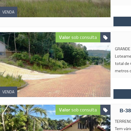
VENDA
Valor
sob consulta
GRANDE T
Loteamen
total de
metros d
VENDA
Valor
sob consulta
B-3
TERRENO
Tem vári