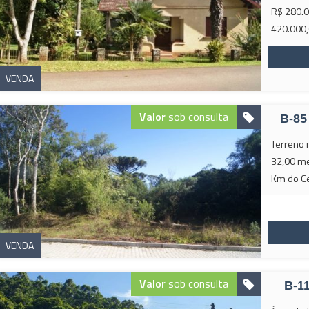
R$ 280.0
420.000,
VENDA
Valor
sob consulta
B-85
Terreno 
32,00 me
Km do Ce
VENDA
Valor
sob consulta
B-1