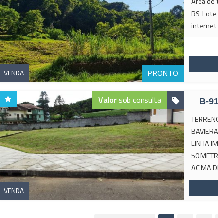
Área de 
RS. Lote
internet
PRONTO
VENDA
Valor
sob consulta
B-9
TERRENO
BAVIERA
LINHA I
50 METR
ACIMA DE
VENDA