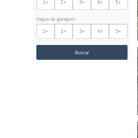
1+
2+
3+
4+
5+
Vagas de garagem
1+
2+
3+
4+
5+