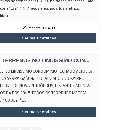
terras de frente para BR116 na cidade de Picada Café
 com 1.324,11m², água encanada, luz elétrica,
 fibra.
Área total 1324.11²
Ver mais detalhes
1 TERRENOS NO LINDÍSSIMO CON...
S NO LINDÍSSIMO CONDOMÍNIO FECHADO ALTOS DA
 NA SERRA GAÚCHA, LOCALIZADOS NO BAIRRO
MPERIAL DE NOVA PETRÓPOLIS, DISTANTES APENAS
OS DA ERS 235 !!! TODOS OS TERRENOS MEDEM
 400,00 m² DE...
Ver mais detalhes