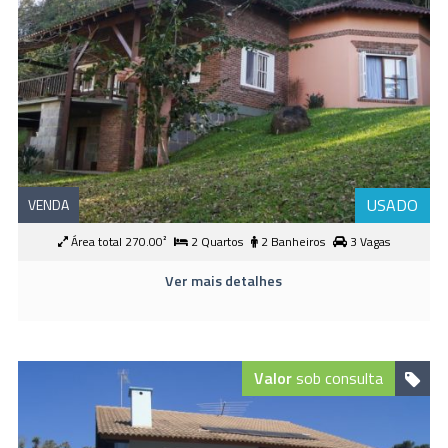
USADO
VENDA
Área total 270.00²
2 Quartos
2 Banheiros
3 Vagas
Ver mais detalhes
Valor
sob consulta