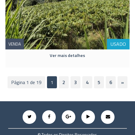
USADO
VENDA
Ver mais detalhes
Página 1 de 19
1
2
3
4
5
6
»
© Todos os Direitos Reservados