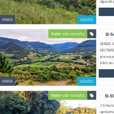
água de 
USADO
VENDA
Valor
sob consulta
B-5
VENDE-SE
HECTARE
pra rua p
6 km do 
USADO
VENDA
Valor
sob consulta
B-5
7,5 Hect
aproxima