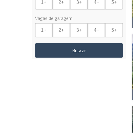
1+
2+
3+
4+
5+
Vagas de garagem
1+
2+
3+
4+
5+