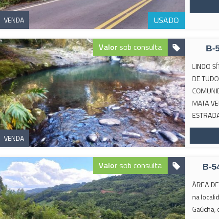
USADO
VENDA
Valor
sob consulta
B-
LINDO S
DE TUDO
COMUNID
MATA VE
ESTRADA 
VENDA
Valor
sob consulta
B-5
ÁREA DE 
na local
Gaúcha, 