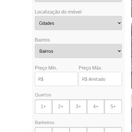
Localização do imóvel
Bairros
Preço Mín.
Preço Máx.
Quartos
1+
2+
3+
4+
5+
Banheiros