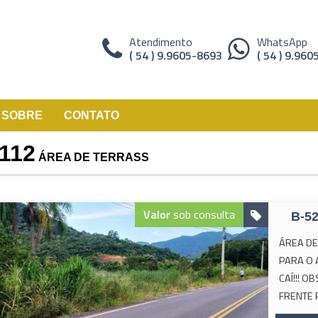
Atendimento
WhatsApp
( 54 ) 9.9605-8693
( 54 ) 9.96
SOBRE
CONTATO
112
ÁREA DE TERRASS
Valor
sob consulta
B-5
ÁREA DE
PARA O 
CAÍ!!! 
FRENTE 