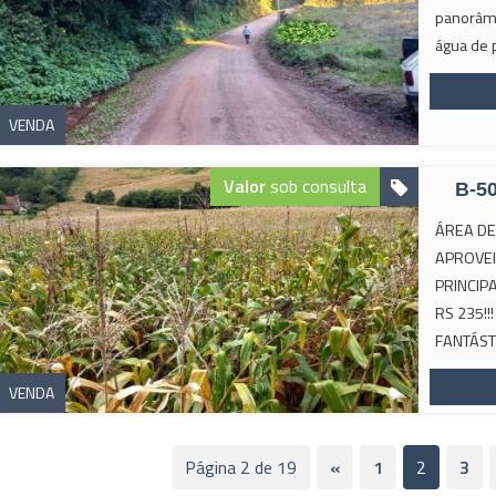
panorâmi
água de p
VENDA
Valor
sob consulta
B-5
ÁREA DE
APROVEI
PRINCIP
RS 235!!
FANTÁST
VENDA
Página 2 de 19
«
1
2
3